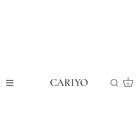
Skip
to
content
利用規約
この利用規約（以下，「本規約」といいます。）は，
0
CARIYO運営事務局（以下，「当社」といいます。）がこの
ウェブサイト上で提供するオンラインショップ（以下，「本
サービス」といいます。）の利用条件を定めるものです。登
録ユーザーの皆さま（以下，「ユーザー」といいます。）に
は，本規約に従って，本サービスをご利用いただきます。