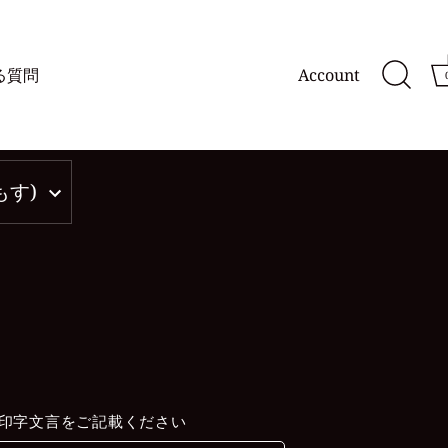
る質問
Account
もす)
印字文言をご記載ください